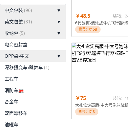
中文包装
(96)
▼
￥48.5
装箱：2
英文包装
(31)
▼
货号：X15B
收纳包
(5)
▼
电商密封盒
OPP袋-中文
▼
漂移扭变车\跳舞车
(1)
工程车
消防车🚒
￥75
装箱：1
合金车
货号：X13
双面漂移车
油罐车