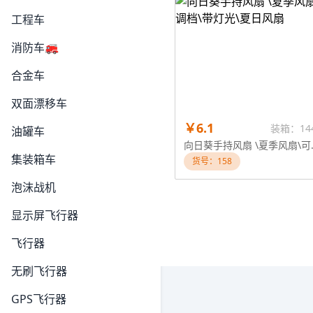
工程车
消防车🚒
合金车
双面漂移车
￥6.1
装箱：14
油罐车
向日葵手持风扇
集装箱车
货号：158
泡沫战机
显示屏飞行器
飞行器
无刷飞行器
GPS飞行器