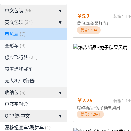
中文包装
(96)
▼
￥5.7
装箱：14
英文包装
(31)
▼
背包风扇(带灯光)
货号：134
电风扇
(7)
变形车
(9)
感应飞行器
(21)
喷雾漂移赛车
无人机\飞行器
收纳包
(5)
▼
￥7.75
装箱：14
电商密封盒
爆款新品~兔子糖果风扇
货号：126-1
OPP袋-中文
▼
漂移扭变车\跳舞车
(1)