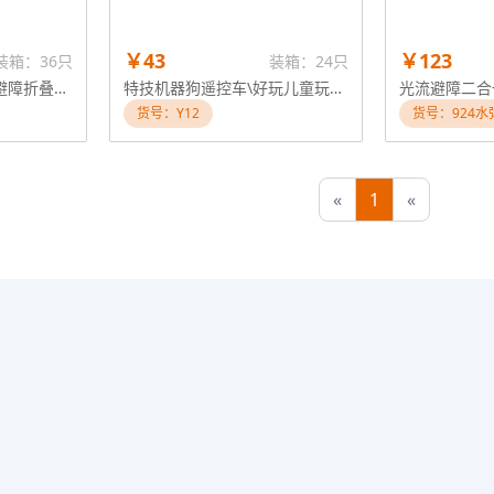
￥43
￥123
装箱：36只
装箱：24只
屏控\屏显光流二合一避障折叠飞行器
特技机器狗遥控车\好玩儿童玩具车\遥控机器狗\遥控玩具\亲子互动玩具车
货号：Y12
货号：924水
«
1
«