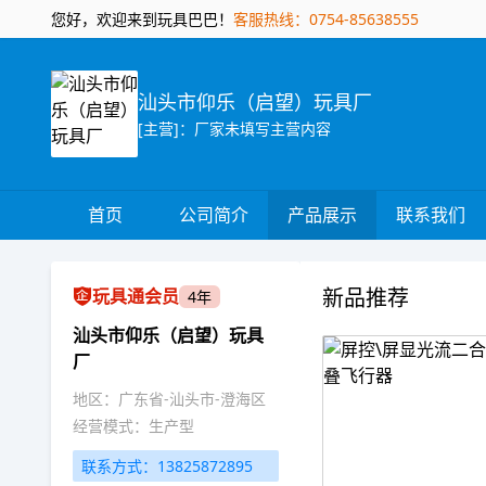
您好，欢迎来到玩具巴巴！
客服热线：0754-85638555
汕头市仰乐（启望）玩具厂
[主营]：厂家未填写主营内容
首页
公司简介
产品展示
联系我们
新品推荐
玩具通会员
4年
汕头市仰乐（启望）玩具
厂
地区：广东省-汕头市-澄海区
经营模式：生产型
联系方式：13825872895