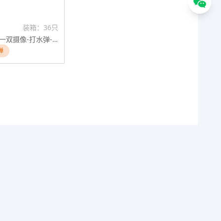
装箱：36只
光流避障二合一双摄像-打水弹-中大折叠四轴飞行器\无人机\水弹飞行器
弹