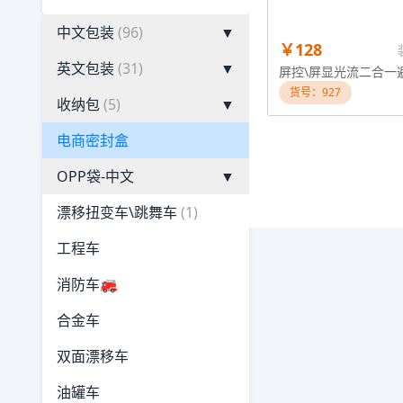
中文包装
(96)
▼
￥128
英文包装
(31)
▼
货号：927
收纳包
(5)
▼
电商密封盒
OPP袋-中文
▼
漂移扭变车\跳舞车
(1)
工程车
消防车🚒
合金车
双面漂移车
油罐车