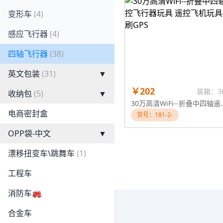
变形车
(4)
感应飞行器
(4)
四轴飞行器
(38)
英文包装
(31)
▼
￥202
装箱：3
收纳包
(5)
▼
30万高清WiFi--折叠中四轴
电商密封盒
货号：181-2-
OPP袋-中文
▼
漂移扭变车\跳舞车
(1)
工程车
消防车🚒
合金车