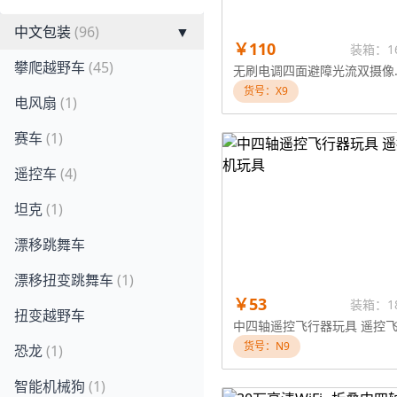
中文包装
(96)
▼
￥110
装箱：1
攀爬越野车
(45)
无刷电调四面避障
货号：X9
电风扇
(1)
赛车
(1)
遥控车
(4)
坦克
(1)
漂移跳舞车
漂移扭变跳舞车
(1)
￥53
装箱：1
扭变越野车
货号：N9
恐龙
(1)
智能机械狗
(1)